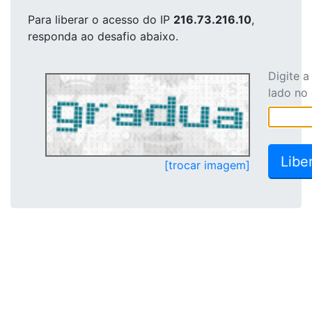
Para liberar o acesso
do IP
216.73.216.10
,
responda ao desafio abaixo.
Digite 
lado no
[trocar imagem]