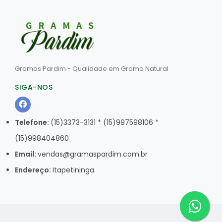
Gramas Pardim - Qualidade em Grama Natural
SIGA-NOS
Telefone:
(15)3373-3131 * (15)997598106 *
(15)998404860
Email:
vendas@gramaspardim.com.br
Endereço:
Itapetininga