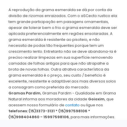
A reprodução da grama esmeralda se dá por conta da
divisão de rizomas enraizados. Com o aSCecto rustico ela
tem grande participação em paisagens ornamentais,
apesar de tolerar bem o frio a grama esmeralda deve ser
aplicada preferencialmente em regiões ensolaradas. A
grama esmeralda é resistente ao pisoteio, e não
necessita de podas tão frequentes porque tem um
crescimento lento. Entretanto não se deve abandona-la é
preciso realizar limpezas em sua superfície removendo
camadas de folhas antigas para que não atrapalhe a
brota de novas folhas. Outra atrativa característica da
grama esmeralda é o preço, seu custo / beneficio é
excelente, resistente e adaptável aos mais diversos solos
a consagram como preferida do mercado.
Gramas Pardim
, Gramas Pardim - Qualidade em Grama
Natural informa aos moradores da cidade
Goioxim
, que
acessem nosso formulário de
contato
ou ligue nos
telefones: (15)3373-3131 * (15)997598106 *
(15)998404860 - 15997598106
, para mais informações.