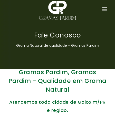
SERVIÇOS
GRAMA ESMERALDA
Fale Conosco
HOME
Grama Natural de qualidade - Gramas Pardim
EMPRESA
GRAMAS
Gramas Pardim, Gramas
DICAS
Pardim - Qualidade em Grama
Natural
ORÇAMENTO
Atendemos toda cidade de Goioxim/PR
CONTATO
e região.
MAPA DO SITE