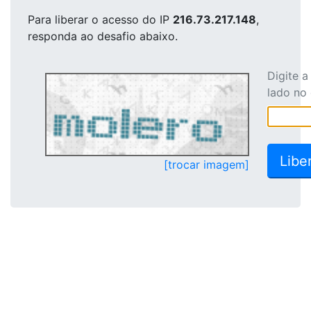
Para liberar o acesso
do IP
216.73.217.148
,
responda ao desafio abaixo.
Digite 
lado no
[trocar imagem]