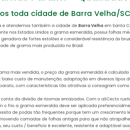
s toda cidade de Barra Velha/SC 
inga e atendemos também a cidade de
Barra Velha
em Santa Ca
e nos Estados Unidos a grama esmeralda, possui folhas médi
geradora de fortes estolões e considerável resistência às bru
edade de grama mais produzida no Brasil.
rama mais vendida, o preço da grama esmeralda é calculado
 baixo custo de manutenção; adaptação em diversos tipos de so
e barato, com características tão atrativas a consagram com
conta da divisão de rizomas enraizados. Com o aSCecto rust
m o frio a grama esmeralda deve ser aplicada preferencialm
ecessita de podas tão frequentes porque tem um crescimento l
removendo camadas de folhas antigas para que não atrapalhe 
 seu custo / beneficio é excelente, resistente e adaptável a