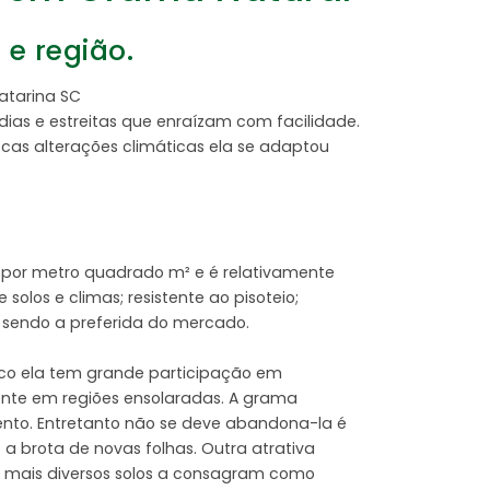
e região.
tarina SC
as e estreitas que enraízam com facilidade.
scas alterações climáticas ela se adaptou
 por metro quadrado m² e é relativamente
los e climas; resistente ao pisoteio;
o sendo a preferida do mercado.
ico ela tem grande participação em
ente em regiões ensolaradas. A grama
ento. Entretanto não se deve abandona-la é
a brota de novas folhas. Outra atrativa
os mais diversos solos a consagram como