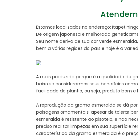
Atendemo
Estamos localizados no endereço: Itapetin
De origem japonesa e melhorada geneticament
Seu nome deriva de sua cor verde esmeralda, 
bem a várias regiões do país e hoje é a vari
A mais produzida porque é a qualidade de g
baixo se considerarmos seus benefícios como:
facilidade de plantio, ou seja, produto bom 
A reprodução da grama esmeralda se dá por 
paisagens ornamentais, apesar de tolerar be
esmeralda é resistente ao pisoteio, e não n
preciso realizar limpezas em sua superfície 
característica da grama esmeralda é o preço,