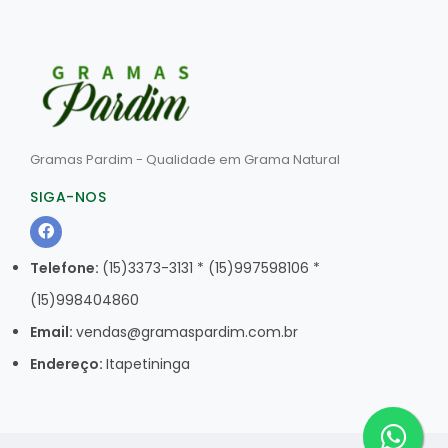
Gramas Pardim - Qualidade em Grama Natural
SIGA-NOS
Telefone:
(15)3373-3131 * (15)997598106 *
(15)998404860
Email:
vendas@gramaspardim.com.br
Endereço:
Itapetininga