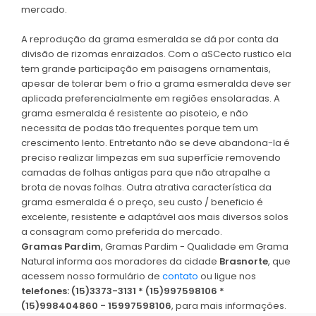
mercado.
A reprodução da grama esmeralda se dá por conta da
divisão de rizomas enraizados. Com o aSCecto rustico ela
tem grande participação em paisagens ornamentais,
apesar de tolerar bem o frio a grama esmeralda deve ser
aplicada preferencialmente em regiões ensolaradas. A
grama esmeralda é resistente ao pisoteio, e não
necessita de podas tão frequentes porque tem um
crescimento lento. Entretanto não se deve abandona-la é
preciso realizar limpezas em sua superfície removendo
camadas de folhas antigas para que não atrapalhe a
brota de novas folhas. Outra atrativa característica da
grama esmeralda é o preço, seu custo / beneficio é
excelente, resistente e adaptável aos mais diversos solos
a consagram como preferida do mercado.
Gramas Pardim
, Gramas Pardim - Qualidade em Grama
Natural informa aos moradores da cidade
Brasnorte
, que
acessem nosso formulário de
contato
ou ligue nos
telefones: (15)3373-3131 * (15)997598106 *
(15)998404860 - 15997598106
, para mais informações.