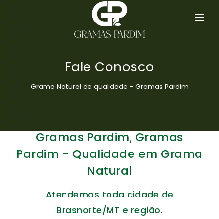
GRAMA ESMERALDA
SERVIÇOS
Fale Conosco
HOME
Grama Natural de qualidade - Gramas Pardim
EMPRESA
GRAMAS
Gramas Pardim, Gramas
DICAS
Pardim - Qualidade em Grama
Natural
ORÇAMENTO
Atendemos toda cidade de
CONTATO
Brasnorte/MT e região.
MAPA DO SITE