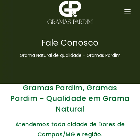
GRAMA ESMERALDA
SERVIÇOS
Fale Conosco
HOME
Grama Natural de qualidade - Gramas Pardim
EMPRESA
GRAMAS
Gramas Pardim, Gramas
DICAS
Pardim - Qualidade em Grama
Natural
ORÇAMENTO
Atendemos toda cidade de Dores de
CONTATO
Campos/MG e região.
MAPA DO SITE