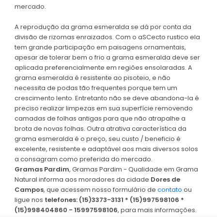
mercado.
A reprodução da grama esmeralda se dá por conta da
divisão de rizomas enraizados. Com o aSCecto rustico ela
tem grande participação em paisagens ornamentais,
apesar de tolerar bem o frio a grama esmeralda deve ser
aplicada preferencialmente em regiões ensolaradas. A
grama esmeralda é resistente ao pisoteio, e não
necessita de podas tão frequentes porque tem um
crescimento lento. Entretanto não se deve abandona-la é
preciso realizar limpezas em sua superfície removendo
camadas de folhas antigas para que não atrapalhe a
brota de novas folhas. Outra atrativa característica da
grama esmeralda é o preço, seu custo / beneficio é
excelente, resistente e adaptável aos mais diversos solos
a consagram como preferida do mercado.
Gramas Pardim
, Gramas Pardim - Qualidade em Grama
Natural informa aos moradores da cidade
Dores de
Campos
, que acessem nosso formulário de
contato
ou
ligue nos
telefones: (15)3373-3131 * (15)997598106 *
(15)998404860 - 15997598106
, para mais informações.