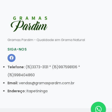
Gramas Pardim - Qualidade em Grama Natural
SIGA-NOS
Telefone:
(15)3373-3131 * (15)997598106 *
(15)998404860
Email:
vendas@gramaspardim.com.br
Endereço:
Itapetininga