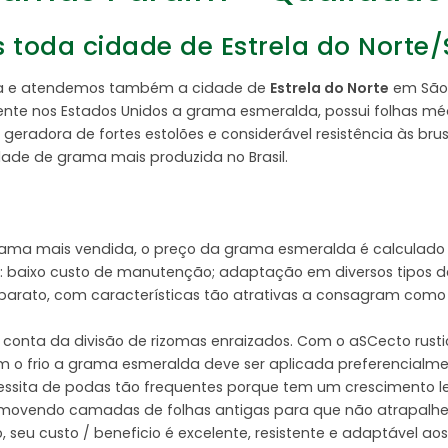
toda cidade de Estrela do Norte/S
inga e atendemos também a cidade de
Estrela do Norte
em São 
e nos Estados Unidos a grama esmeralda, possui folhas médi
geradora de fortes estolões e considerável resistência às bru
edade de grama mais produzida no Brasil.
rama mais vendida, o preço da grama esmeralda é calculado
 baixo custo de manutenção; adaptação em diversos tipos de so
e barato, com características tão atrativas a consagram com
conta da divisão de rizomas enraizados. Com o aSCecto rust
m o frio a grama esmeralda deve ser aplicada preferencialm
ecessita de podas tão frequentes porque tem um crescimento l
removendo camadas de folhas antigas para que não atrapalhe 
 seu custo / beneficio é excelente, resistente e adaptável a