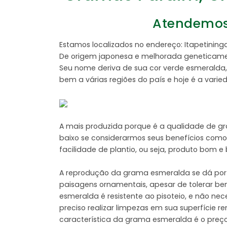
Atendemos 
Estamos localizados no endereço: Itapetin
De origem japonesa e melhorada geneticament
Seu nome deriva de sua cor verde esmeralda, 
bem a várias regiões do país e hoje é a vari
A mais produzida porque é a qualidade de g
baixo se considerarmos seus benefícios como:
facilidade de plantio, ou seja, produto bom 
A reprodução da grama esmeralda se dá por 
paisagens ornamentais, apesar de tolerar be
esmeralda é resistente ao pisoteio, e não n
preciso realizar limpezas em sua superfície 
característica da grama esmeralda é o preço,