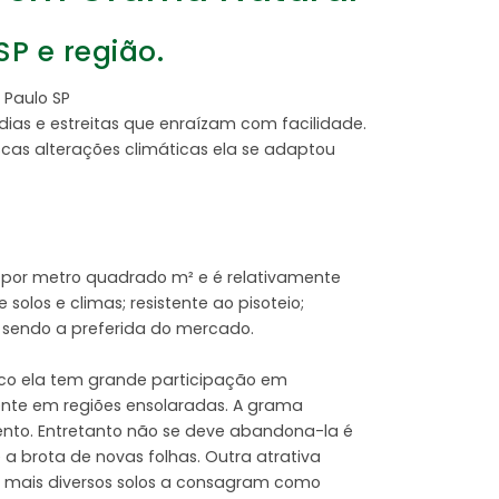
P e região.
Paulo SP
as e estreitas que enraízam com facilidade.
scas alterações climáticas ela se adaptou
 por metro quadrado m² e é relativamente
los e climas; resistente ao pisoteio;
o sendo a preferida do mercado.
ico ela tem grande participação em
ente em regiões ensolaradas. A grama
ento. Entretanto não se deve abandona-la é
a brota de novas folhas. Outra atrativa
os mais diversos solos a consagram como