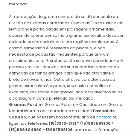
mercado.
A reprodução da grama esmeralda se dá por conta da
divisão de rizomas enraizados. Com o aSCecto rustico ela
tem grande participação em paisagens ornamentais,
apesar de tolerar bem o frio a grama esmeralda deve ser
aplicada preferencialmente em regiões ensolaradas. A
grama esmeralda é resistente ao pisoteio, e não
necessita de podas tão frequentes porque tem um
crescimento lento. Entretanto não se deve abandona-la é
preciso realizar limpezas em sua superfície removendo
camadas de folhas antigas para que não atrapalhe a
brota de novas folhas. Outra atrativa característica da
grama esmeralda é o preço, seu custo / beneficio é
excelente, resistente e adaptável aos mais diversos solos
a consagram como preferida do mercado.
Gramas Pardim
, Gramas Pardim - Qualidade em Grama
Natural informa aos moradores da cidade
Faxinal do
Soturno
, que acessem nosso formulário de
contato
ou
ligue nos
telefones: (15)3373-3131 * (15)997598106 *
(15)998404860 - 15997598106
, para mais informações.