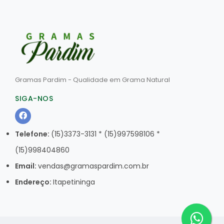
Gramas Pardim - Qualidade em Grama Natural
SIGA-NOS
Telefone:
(15)3373-3131 * (15)997598106 *
(15)998404860
Email:
vendas@gramaspardim.com.br
Endereço:
Itapetininga