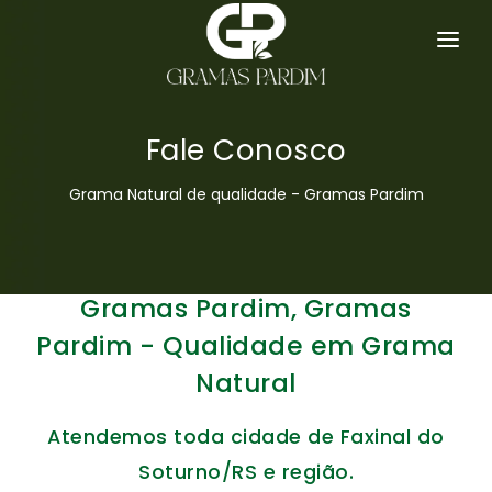
SERVIÇOS
GRAMA ESMERALDA
Fale Conosco
HOME
Grama Natural de qualidade - Gramas Pardim
EMPRESA
GRAMAS
Gramas Pardim, Gramas
DICAS
Pardim - Qualidade em Grama
Natural
ORÇAMENTO
Atendemos toda cidade de Faxinal do
CONTATO
Soturno/RS e região.
MAPA DO SITE