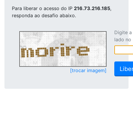
Para liberar o acesso
do IP
216.73.216.185
,
responda ao desafio abaixo.
Digite 
lado no
[trocar imagem]