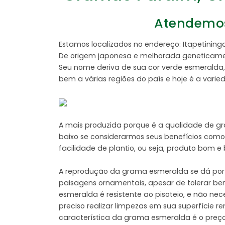
Atendemos 
Estamos localizados no endereço: Itapetin
De origem japonesa e melhorada geneticament
Seu nome deriva de sua cor verde esmeralda, 
bem a várias regiões do país e hoje é a vari
A mais produzida porque é a qualidade de g
baixo se considerarmos seus benefícios como:
facilidade de plantio, ou seja, produto bom 
A reprodução da grama esmeralda se dá por 
paisagens ornamentais, apesar de tolerar be
esmeralda é resistente ao pisoteio, e não n
preciso realizar limpezas em sua superfície 
característica da grama esmeralda é o preço,