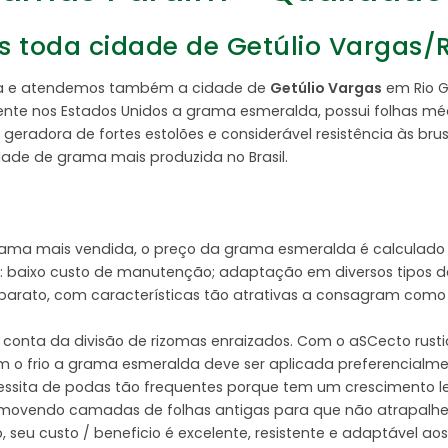
toda cidade de Getúlio Vargas/R
inga e atendemos também a cidade de
Getúlio Vargas
em Rio G
e nos Estados Unidos a grama esmeralda, possui folhas médi
geradora de fortes estolões e considerável resistência às bru
edade de grama mais produzida no Brasil.
rama mais vendida, o preço da grama esmeralda é calculado
 baixo custo de manutenção; adaptação em diversos tipos de so
e barato, com características tão atrativas a consagram com
conta da divisão de rizomas enraizados. Com o aSCecto rust
m o frio a grama esmeralda deve ser aplicada preferencialm
ecessita de podas tão frequentes porque tem um crescimento l
removendo camadas de folhas antigas para que não atrapalhe 
 seu custo / beneficio é excelente, resistente e adaptável a