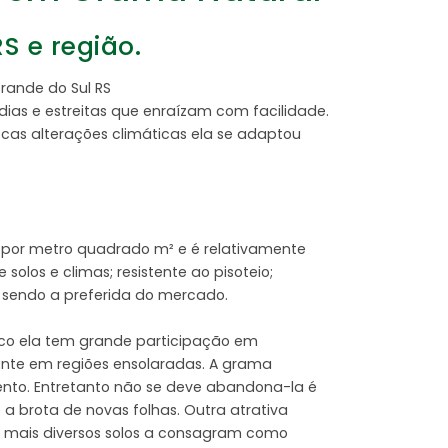
S e região.
rande do Sul RS
as e estreitas que enraízam com facilidade.
scas alterações climáticas ela se adaptou
 por metro quadrado m² e é relativamente
los e climas; resistente ao pisoteio;
o sendo a preferida do mercado.
ico ela tem grande participação em
ente em regiões ensolaradas. A grama
ento. Entretanto não se deve abandona-la é
a brota de novas folhas. Outra atrativa
os mais diversos solos a consagram como