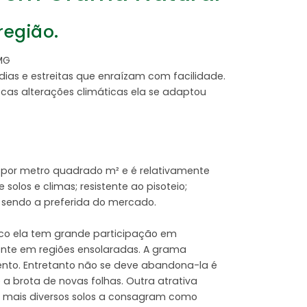
região.
MG
as e estreitas que enraízam com facilidade.
scas alterações climáticas ela se adaptou
 por metro quadrado m² e é relativamente
los e climas; resistente ao pisoteio;
o sendo a preferida do mercado.
ico ela tem grande participação em
ente em regiões ensolaradas. A grama
ento. Entretanto não se deve abandona-la é
a brota de novas folhas. Outra atrativa
os mais diversos solos a consagram como