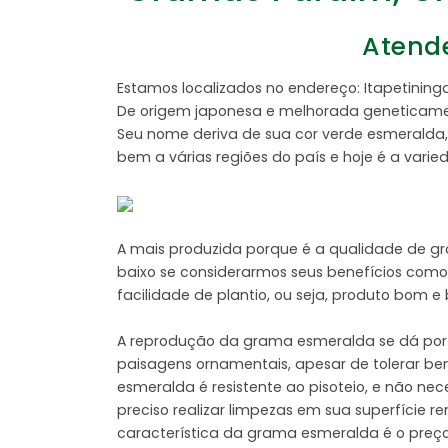
Atende
Estamos localizados no endereço: Itapetin
De origem japonesa e melhorada geneticament
Seu nome deriva de sua cor verde esmeralda, 
bem a várias regiões do país e hoje é a vari
A mais produzida porque é a qualidade de g
baixo se considerarmos seus benefícios como:
facilidade de plantio, ou seja, produto bom 
A reprodução da grama esmeralda se dá por 
paisagens ornamentais, apesar de tolerar be
esmeralda é resistente ao pisoteio, e não n
preciso realizar limpezas em sua superfície 
característica da grama esmeralda é o preço,