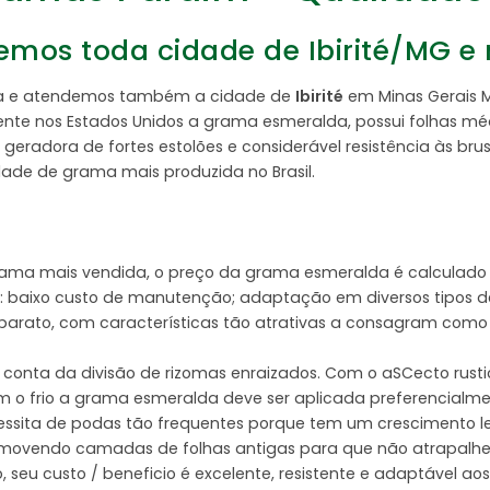
mos toda cidade de Ibirité/MG e 
inga e atendemos também a cidade de
Ibirité
em Minas Gerais 
e nos Estados Unidos a grama esmeralda, possui folhas médi
geradora de fortes estolões e considerável resistência às bru
edade de grama mais produzida no Brasil.
rama mais vendida, o preço da grama esmeralda é calculado
 baixo custo de manutenção; adaptação em diversos tipos de so
e barato, com características tão atrativas a consagram com
conta da divisão de rizomas enraizados. Com o aSCecto rust
m o frio a grama esmeralda deve ser aplicada preferencialm
ecessita de podas tão frequentes porque tem um crescimento l
removendo camadas de folhas antigas para que não atrapalhe 
 seu custo / beneficio é excelente, resistente e adaptável a