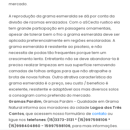
mercado.
A reprodução da grama esmeralda se dá por conta da
divisão de rizomas enraizados. Com o aSCecto rustico ela
tem grande participação em paisagens ornamentais,
apesar de tolerar bem o frio a grama esmeralda deve ser
aplicada preferencialmente em regiões ensolaradas. A
grama esmeralda é resistente ao pisoteio, e não
necessita de podas tão frequentes porque tem um
crescimento lento. Entretanto não se deve abandona-la é
preciso realizar limpezas em sua superfície removendo
camadas de folhas antigas para que não atrapalhe a
brota de novas folhas. Outra atrativa característica da
grama esmeralda é o preço, seu custo / beneficio é
excelente, resistente e adaptável aos mais diversos solos
a consagram como preferida do mercado.
Gramas Pardim
, Gramas Pardim - Qualidade em Grama
Natural informa aos moradores da cidade
Lagoa dos Três
Cantos
, que acessem nosso formulário de
contato
ou
ligue nos
telefones: (15)3373-3131 * (15)997598106 *
(15)998404860 - 15997598106
, para mais informações.