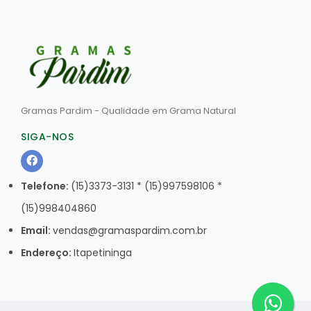
Gramas Pardim - Qualidade em Grama Natural
SIGA-NOS
Telefone:
(15)3373-3131 * (15)997598106 *
(15)998404860
Email:
vendas@gramaspardim.com.br
Endereço:
Itapetininga