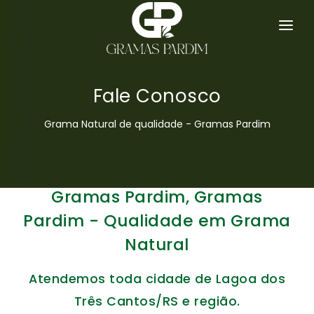
SERVIÇOS
GRAMA ESMERALDA
Fale Conosco
HOME
Grama Natural de qualidade - Gramas Pardim
EMPRESA
GRAMAS
Gramas Pardim, Gramas
DICAS
Pardim - Qualidade em Grama
Natural
ORÇAMENTO
Atendemos toda cidade de Lagoa dos
CONTATO
Três Cantos/RS e região.
MAPA DO SITE