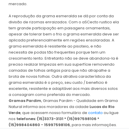
mercado.
A reprodução da grama esmeralda se dá por conta da
divisão de rizomas enraizados. Com o aSCecto rustico ela
tem grande participação em paisagens ornamentais,
apesar de tolerar bem o frio a grama esmeralda deve ser
aplicada preferencialmente em regiões ensolaradas. A
grama esmeralda é resistente ao pisoteio, e não
necessita de podas tão frequentes porque tem um
crescimento lento. Entretanto não se deve abandona-la é
preciso realizar limpezas em sua superfície removendo
camadas de folhas antigas para que não atrapalhe a
brota de novas folhas. Outra atrativa característica da
grama esmeralda é o preço, seu custo / beneficio é
excelente, resistente e adaptável aos mais diversos solos
a consagram como preferida do mercado.
Gramas Pardim
, Gramas Pardim - Qualidade em Grama
Natural informa aos moradores da cidade
Lucas do Rio
Verde
, que acessem nosso formulário de
contato
ou ligue
nos
telefones: (15)3373-3131 * (15)997598106 *
(15)998404860 - 15997598106
, para mais informações.