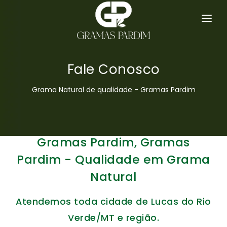
GRAMA ESMERALDA
SERVIÇOS
Fale Conosco
HOME
Grama Natural de qualidade - Gramas Pardim
EMPRESA
GRAMAS
Gramas Pardim, Gramas
DICAS
Pardim - Qualidade em Grama
Natural
ORÇAMENTO
Atendemos toda cidade de Lucas do Rio
CONTATO
Verde/MT e região.
MAPA DO SITE