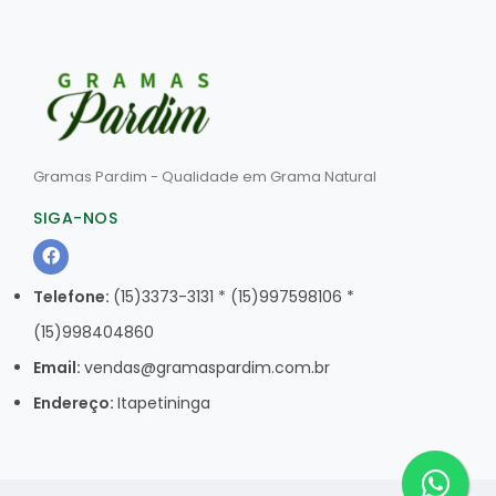
Gramas Pardim - Qualidade em Grama Natural
SIGA-NOS
Telefone:
(15)3373-3131 * (15)997598106 *
(15)998404860
Email:
vendas@gramaspardim.com.br
Endereço:
Itapetininga