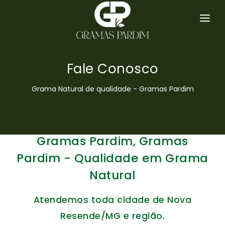
GRAMA ESMERALDA
SERVIÇOS
Fale Conosco
HOME
Grama Natural de qualidade - Gramas Pardim
EMPRESA
GRAMAS
Gramas Pardim, Gramas
DICAS
Pardim - Qualidade em Grama
Natural
ORÇAMENTO
Atendemos toda cidade de Nova
CONTATO
Resende/MG e região.
MAPA DO SITE