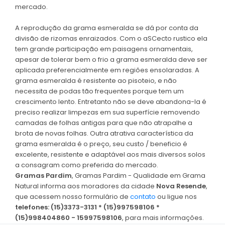
mercado.
A reprodução da grama esmeralda se dá por conta da
divisão de rizomas enraizados. Com o aSCecto rustico ela
tem grande participação em paisagens ornamentais,
apesar de tolerar bem o frio a grama esmeralda deve ser
aplicada preferencialmente em regiões ensolaradas. A
grama esmeralda é resistente ao pisoteio, e não
necessita de podas tão frequentes porque tem um
crescimento lento. Entretanto não se deve abandona-la é
preciso realizar limpezas em sua superfície removendo
camadas de folhas antigas para que não atrapalhe a
brota de novas folhas. Outra atrativa característica da
grama esmeralda é o preço, seu custo / beneficio é
excelente, resistente e adaptável aos mais diversos solos
a consagram como preferida do mercado.
Gramas Pardim
, Gramas Pardim - Qualidade em Grama
Natural informa aos moradores da cidade
Nova Resende
,
que acessem nosso formulário de
contato
ou ligue nos
telefones: (15)3373-3131 * (15)997598106 *
(15)998404860 - 15997598106
, para mais informações.