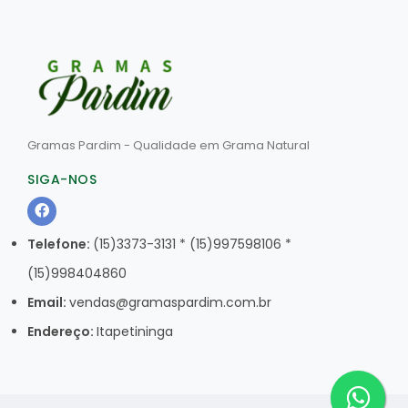
Gramas Pardim - Qualidade em Grama Natural
SIGA-NOS
Telefone:
(15)3373-3131 * (15)997598106 *
(15)998404860
Email:
vendas@gramaspardim.com.br
Endereço:
Itapetininga