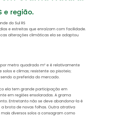
 e região.
nde do Sul RS
as e estreitas que enraízam com facilidade.
scas alterações climáticas ela se adaptou
 por metro quadrado m² e é relativamente
los e climas; resistente ao pisoteio;
o sendo a preferida do mercado.
ico ela tem grande participação em
ente em regiões ensolaradas. A grama
ento. Entretanto não se deve abandona-la é
a brota de novas folhas. Outra atrativa
os mais diversos solos a consagram como