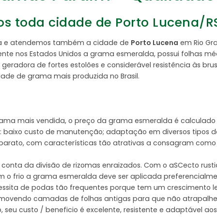
 toda cidade de Porto Lucena/RS
inga e atendemos também a cidade de
Porto Lucena
em Rio Gra
e nos Estados Unidos a grama esmeralda, possui folhas médi
geradora de fortes estolões e considerável resistência às bru
edade de grama mais produzida no Brasil.
rama mais vendida, o preço da grama esmeralda é calculado
 baixo custo de manutenção; adaptação em diversos tipos de so
e barato, com características tão atrativas a consagram com
conta da divisão de rizomas enraizados. Com o aSCecto rust
m o frio a grama esmeralda deve ser aplicada preferencialm
ecessita de podas tão frequentes porque tem um crescimento l
removendo camadas de folhas antigas para que não atrapalhe 
 seu custo / beneficio é excelente, resistente e adaptável a