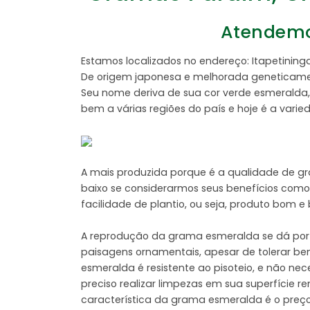
Atendemos
Estamos localizados no endereço: Itapetin
De origem japonesa e melhorada geneticament
Seu nome deriva de sua cor verde esmeralda, 
bem a várias regiões do país e hoje é a vari
A mais produzida porque é a qualidade de g
baixo se considerarmos seus benefícios como:
facilidade de plantio, ou seja, produto bom 
A reprodução da grama esmeralda se dá por 
paisagens ornamentais, apesar de tolerar be
esmeralda é resistente ao pisoteio, e não n
preciso realizar limpezas em sua superfície 
característica da grama esmeralda é o preço,