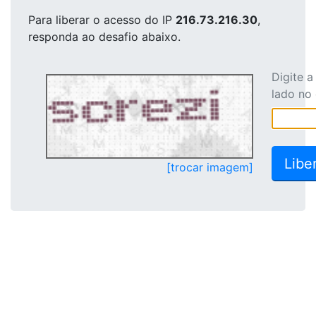
Para liberar o acesso
do IP
216.73.216.30
,
responda ao desafio abaixo.
Digite 
lado no
[trocar imagem]