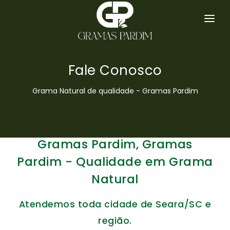
SERVIÇOS
GRAMA ESMERALDA
Fale Conosco
HOME
Grama Natural de qualidade - Gramas Pardim
EMPRESA
GRAMAS
Gramas Pardim, Gramas
DICAS
Pardim - Qualidade em Grama
Natural
ORÇAMENTO
Atendemos toda cidade de Seara/SC e
CONTATO
região.
MAPA DO SITE