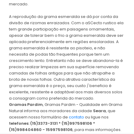
mercado.
A reprodução da grama esmeralda se dá por conta da
divisão de rizomas enraizados. Com o aSCecto rustico ela
tem grande participação em paisagens ornamentais,
apesar de tolerar bem o frio a grama esmeralda deve ser
aplicada preferencialmente em regiões ensolaradas. A
grama esmeralda é resistente ao pisoteio, e não
necessita de podas tão frequentes porque tem um
crescimento lento. Entretanto não se deve abandona-la é
preciso realizar limpezas em sua superfície removendo
camadas de folhas antigas para que não atrapalhe a
brota de novas folhas. Outra atrativa característica da
grama esmeralda é o preço, seu custo / beneficio é
excelente, resistente e adaptável aos mais diversos solos
a consagram como preferida do mercado.
Gramas Pardim
, Gramas Pardim - Qualidade em Grama
Natural informa aos moradores da cidade
Seara
, que
acessem nosso formulário de
contato
ou ligue nos
telefones: (15)3373-3131 * (15)997598106 *
(15)998404860 - 15997598106
, para mais informações.