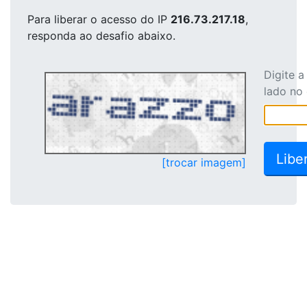
Para liberar o acesso
do IP
216.73.217.18
,
responda ao desafio abaixo.
Digite 
lado no
[trocar imagem]