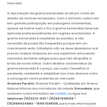
mercado.
A reprodução da grama esmeralda se dá por conta da
divisão de rizomas enraizados. Com o aSCecto rustico ela
tem grande participação em paisagens ornamentais,
apesar de tolerar bem o frio a grama esmeralda deve ser
aplicada preferencialmente em regiões ensolaradas. A
grama esmeralda é resistente ao pisoteio, e não
necessita de podas tão frequentes porque tem um
crescimento lento. Entretanto não se deve abandona-la é
preciso realizar limpezas em sua superfície removendo
camadas de folhas antigas para que não atrapalhe a
brota de novas folhas. Outra atrativa característica da
grama esmeralda é o preço, seu custo / beneficio é
excelente, resistente e adaptável aos mais diversos solos
a consagram como preferida do mercado.
Gramas Pardim
, Gramas Pardim - Qualidade em Grama
Natural informa aos moradores da cidade
Simonésia
, que
acessem nosso formulário de
contato
ou ligue nos
telefones: (15)3373-3131 * (15)997598106 *
(15)998404860 - 15997598106
, para mais informações.