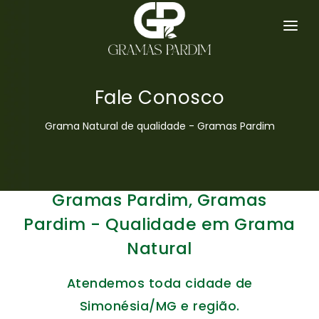
GRAMA ESMERALDA
SERVIÇOS
Fale Conosco
HOME
Grama Natural de qualidade - Gramas Pardim
EMPRESA
GRAMAS
Gramas Pardim, Gramas
DICAS
Pardim - Qualidade em Grama
Natural
ORÇAMENTO
Atendemos toda cidade de
CONTATO
Simonésia/MG e região.
MAPA DO SITE