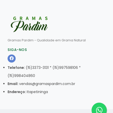
Gramas Pardim - Qualidade em Grama Natural
SIGA-NOS
Telefone:
(15)3373-3131 * (15)997598106 *
(15)998404860
Email:
vendas@gramaspardim.com.br
Endereço:
Itapetininga