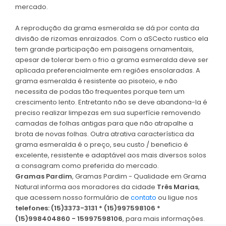
mercado.
A reprodução da grama esmeralda se dá por conta da
divisão de rizomas enraizados. Com o aSCecto rustico ela
tem grande participação em paisagens ornamentais,
apesar de tolerar bem o frio a grama esmeralda deve ser
aplicada preferencialmente em regiões ensolaradas. A
grama esmeralda é resistente ao pisoteio, e não
necessita de podas tão frequentes porque tem um
crescimento lento. Entretanto não se deve abandona-la é
preciso realizar limpezas em sua superfície removendo
camadas de folhas antigas para que não atrapalhe a
brota de novas folhas. Outra atrativa característica da
grama esmeralda é o preço, seu custo / beneficio é
excelente, resistente e adaptável aos mais diversos solos
a consagram como preferida do mercado.
Gramas Pardim
, Gramas Pardim - Qualidade em Grama
Natural informa aos moradores da cidade
Três Marias
,
que acessem nosso formulário de
contato
ou ligue nos
telefones: (15)3373-3131 * (15)997598106 *
(15)998404860 - 15997598106
, para mais informações.