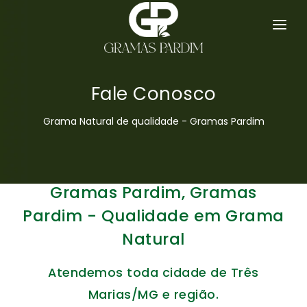
SERVIÇOS
GRAMA ESMERALDA
Fale Conosco
HOME
Grama Natural de qualidade - Gramas Pardim
EMPRESA
GRAMAS
Gramas Pardim, Gramas
DICAS
Pardim - Qualidade em Grama
Natural
ORÇAMENTO
Atendemos toda cidade de Três
CONTATO
Marias/MG e região.
MAPA DO SITE