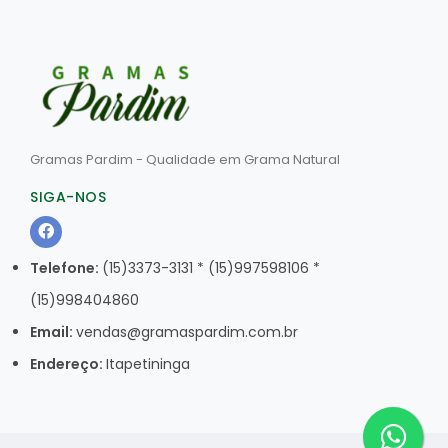
Gramas Pardim - Qualidade em Grama Natural
SIGA-NOS
Telefone:
(15)3373-3131 * (15)997598106 *
(15)998404860
Email:
vendas@gramaspardim.com.br
Endereço:
Itapetininga